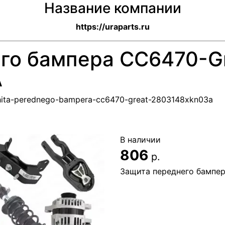
Название компании
https://uraparts.ru
го бампера CC6470-G
A
hchita-perednego-bampera-cc6470-great-2803148xkn03a
В наличии
806
р.
Защита переднего бампе