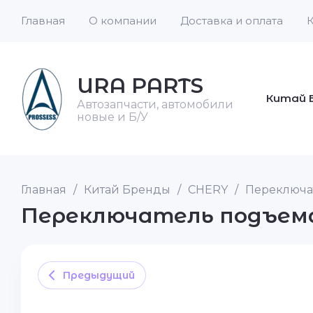
Главная
О компании
Доставка и оплата
URA PARTS
Китай 
Автозапчасти, автомобили
новые и Б/У
Главная
/
Китай Бренды
/
CHERY
/
Переключат
Переключатель подъема
Предыдущий